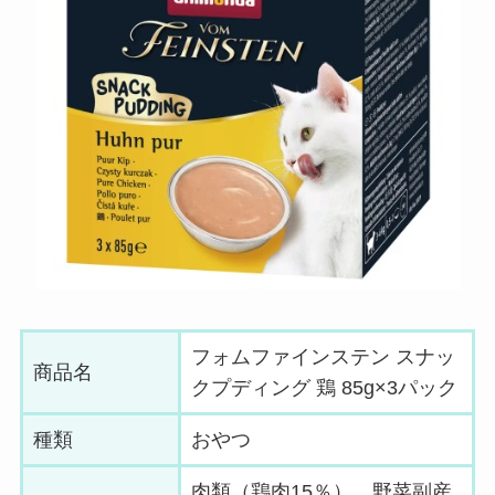
フォムファインステン スナッ
商品名
クプディング 鶏 85g×3パック
種類
おやつ
肉類（鶏肉15％）、野菜副産