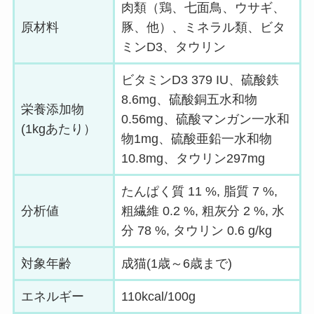
肉類（鶏、七面鳥、ウサギ、
原材料
豚、他）、ミネラル類、ビタ
ミンD3、タウリン
ビタミンD3 379 IU、硫酸鉄
8.6mg、硫酸銅五水和物
栄養添加物
0.56mg、硫酸マンガン一水和
(1kgあたり）
物1mg、硫酸亜鉛一水和物
10.8mg、タウリン297mg
たんぱく質 11 %, 脂質 7 %,
分析値
粗繊維 0.2 %, 粗灰分 2 %, 水
分 78 %, タウリン 0.6 g/kg
対象年齢
成猫(1歳～6歳まで)
エネルギー
110kcal/100g