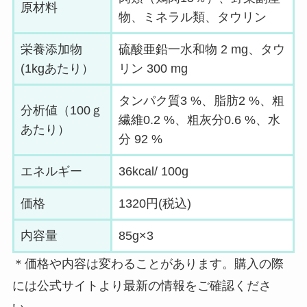
原材料
物、ミネラル類、タウリン
栄養添加物
硫酸亜鉛一水和物 2 mg、タウ
(1kgあたり）
リン 300 mg
タンパク質3 %、脂肪2 %、粗
分析値（100ｇ
繊維0.2 %、粗灰分0.6 %、水
あたり）
分 92 %
エネルギー
36kcal/ 100g
価格
1320円(税込)
内容量
85g×3
＊価格や内容は変わることがあります。購入の際
には公式サイトより最新の情報をご確認くださ