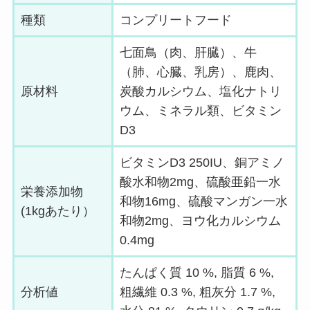
種類
コンプリートフード
七面鳥（肉、肝臓）、牛
（肺、心臓、乳房）、鹿肉、
原材料
炭酸カルシウム、塩化ナトリ
ウム、ミネラル類、ビタミン
D3
ビタミンD3 250IU、銅アミノ
酸水和物2mg、硫酸亜鉛一水
栄養添加物
和物16mg、硫酸マンガン一水
(1kgあたり）
和物2mg、ヨウ化カルシウム
0.4mg
たんぱく質 10 %, 脂質 6 %,
分析値
粗繊維 0.3 %, 粗灰分 1.7 %,