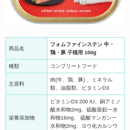
フォムファインステン 牛・
商品名
鶏・豚 子猫用 100g
種類
コンプリートフード
肉(牛、鶏、豚) 、ミネラル
主原料
類、油脂類、ビタミンD3
ビタミンD3 200 IU、銅アミノ
酸水和物2mg、硫酸亜鉛一水
栄養添加物
和物16mg、 硫酸マンガン一
水和物2mg、ヨウ化カルシウ