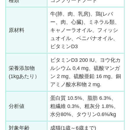
種類
コンプリートフード
牛(肺、肉、乳房)、鶏(レバ
ー、肉、心臓)、ミネラル類、
原材料
キャノーラオイル、フィッシ
ュオイル、ベニバナオイル、
ビタミンD3
ビタミンD3 200 IU、ヨウ化カ
栄養添加物
ルシウム 0,4 mg、硫酸マンガ
(1kgあたり）
ン 2 mg、硫酸亜鉛 16 mg、銅
アミノ酸水和物 2 mg.
蛋白質 10.5%、脂肪 6.3%、
分析値
粗繊維 0.3%、粗灰分 1.8%、
水分80%、タウリン0.6%/kg
対象年齢
成猫(1歳～6歳まで)