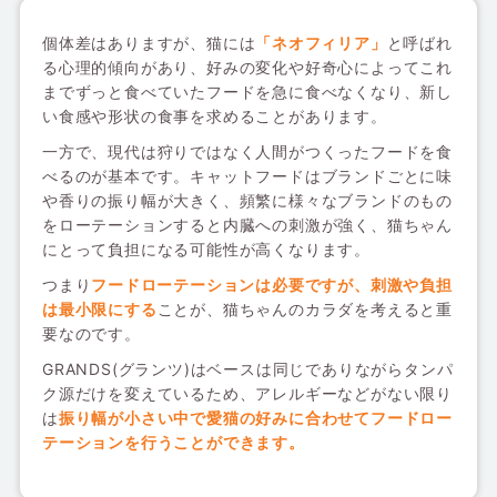
個体差はありますが、猫には
「ネオフィリア」
と呼ばれ
る心理的傾向があり、好みの変化や好奇心によってこれ
までずっと食べていたフードを急に食べなくなり、新し
い食感や形状の食事を求めることがあります。
一方で、現代は狩りではなく人間がつくったフードを食
べるのが基本です。キャットフードはブランドごとに味
や香りの振り幅が大きく、頻繁に様々なブランドのもの
をローテーションすると内臓への刺激が強く、猫ちゃん
にとって負担になる可能性が高くなります。
つまり
フードローテーションは必要ですが、刺激や負担
は最小限にする
ことが、猫ちゃんのカラダを考えると重
要なのです。
GRANDS(グランツ)はベースは同じでありながらタンパ
ク源だけを変えているため、アレルギーなどがない限り
は
振り幅が小さい中で愛猫の好みに合わせてフードロー
テーションを行うことができます。