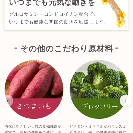
いつまでも元気な動きを
グルコサミン・コンドロイチン配合で、
いつまでも健康な関節の動きを応援します。
-
-
その他のこだわり原材料
‹
›
消化にやさしい天然の食物繊維が
ビタミン・ミネラルがバランスよ
植
豊富で、お腹の健康を自然にサポ
く含まれ、毎日の健康維持に役立
富