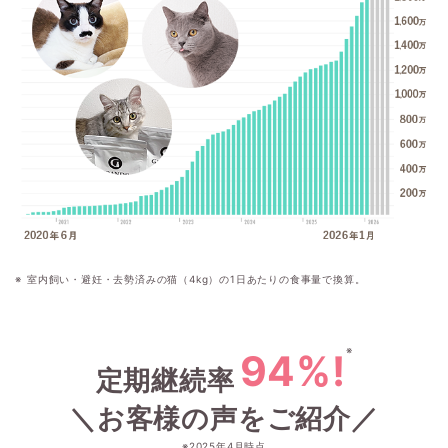
室内飼い・避妊・去勢済みの猫（4kg）の1日あたりの食事量で換算。
※
94%!
定期継続率
＼お客様の声をご紹介／
※2025年4月時点