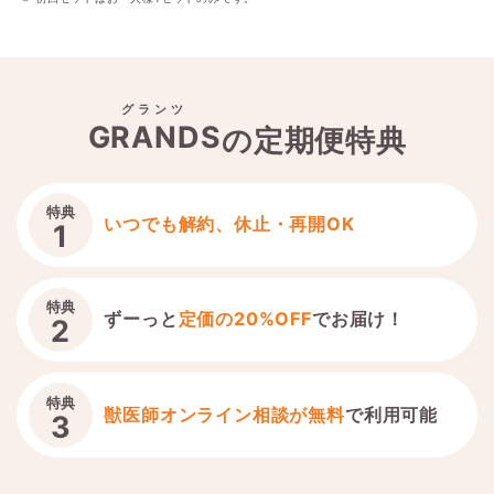
グランツ
GRANDS
の定期便特典
特典
いつでも解約、休止・再開OK
1
特典
ずーっと
定価の20%OFF
でお届け！
2
特典
獣医師オンライン相談が無料
で利用可能
3