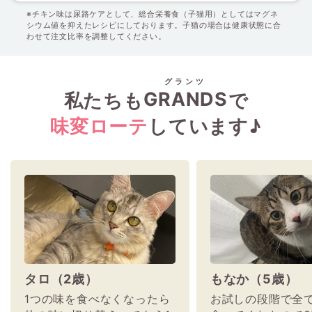
※チキン味は尿路ケアとして、総合栄養食（子猫用）としてはマグネ
シウム値を抑えたレシピにしております。子猫の場合は健康状態に合
わせて注文比率を調整してください。
グランツ
GRANDS
私たちも
で
味変ローテ
しています♪
タロ（2歳）
もなか（5歳）
1つの味を食べなくなったら
お試しの段階で全