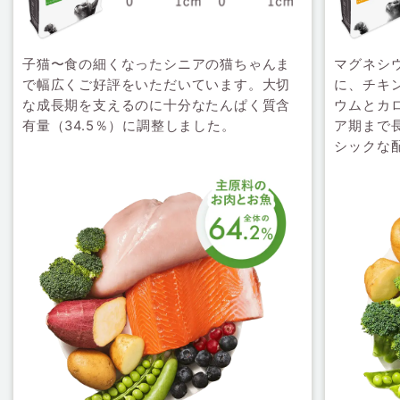
子猫〜食の細くなったシニアの猫ちゃんま
マグネシ
で幅広くご好評をいただいています。大切
に、チキ
な成長期を支えるのに十分なたんぱく質含
ウムとカ
有量（34.5％）に調整しました。
ア期まで
シックな